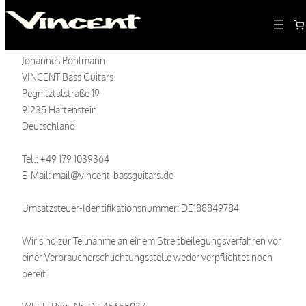
Johannes Pöhlmann
VINCENT Bass Guitars
Pegnitztalstraße 19
91235 Hartenstein
Deutschland
Tel.: +49 179 1039364
E-Mail: mail@vincent-bassguitars.de
Umsatzsteuer-Identifikationsnummer: DE188849784
Wir sind zur Teilnahme an einem Streitbeilegungsverfahren vor
einer Verbraucherschlichtungsstelle weder verpflichtet noch
bereit.