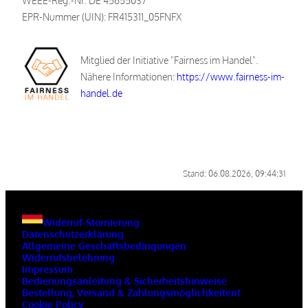
WEEE-Reg.-Nr. DE 45655037
EPR-Nummer (UIN): FR415311_05FNFX
Mitglied der Initiative "Fairness im Handel".
Nähere Informationen:
https://www.fairness-im-
handel.de
Stand: 06.08.2026, 09:44:31
Widerruf-Stornierung
Datenschutzerklärung
Allgemeine Geschäftsbedingungen
Widerrufsbelehrung
Impressum
Bedienungsanleitung & Sicherheitshinweise
Bestellung, Versand & Zahlungsmöglichkeitent
Cookie Policy