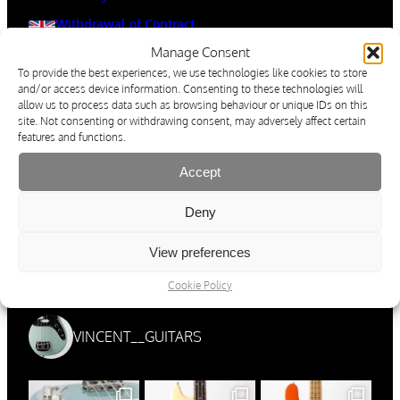
Withdrawal of Contract
Privacy Policy
Manage Consent
Terms & Conditions
Cancellation Policy & Form
To provide the best experiences, we use technologies like cookies to store
Imprint
and/or access device information. Consenting to these technologies will
Operating & Safety Instructions
allow us to process data such as browsing behaviour or unique IDs on this
Ordering, Shipping & Payment
site. Not consenting or withdrawing consent, may adversely affect certain
Cookie Policy
features and functions.
Résiliation du contrat
Accept
Protection Des Données
Conditions Générale de Vente
Informations Concernant L’exercice Du Droit De
Deny
Rétractation
Imprimer
Mode D’emploi Et Consignes De Sécurité
View preferences
Commande, Expédition Et Modes De Paiement
Cookie Policy
Cookie Policy
VINCENT__GUITARS